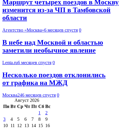
Маршрут четырех поездов в Москву
изменится из-за ЧП в Тамбовской
области
Агентство «Москва»
6 месяцев спустя
0
В небе над Москвой и областью
заметили необычное явление
Lenta.ru
6 месяцев спустя
0
Несколько поездов отклонились
от графика на МЖД
Москва24
6 месяцев спустя
0
Август 2026
Пн
Вт
Ср
Чт
Пт
Сб
Вс
1
2
3
4
5
6
7
8
9
10
11
12
13
14
15
16