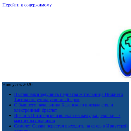
Перейти к содержимому
9 августа, 2026
Пытавшаяся задушить педиатра жительница Нижнего
Тагила получила условный срок
С бывшего начальника Казанского вокзала сняли
электронный браслет
Врачи в Пятигорске извлекли из желудка девочки 17
магнитных шариков
Самолет Cessna перестал выходить на связь в Иркутской