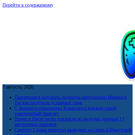
Перейти к содержимому
7 августа, 2026
Пытавшаяся задушить педиатра жительница Нижнего
Тагила получила условный срок
С бывшего начальника Казанского вокзала сняли
электронный браслет
Врачи в Пятигорске извлекли из желудка девочки 17
магнитных шариков
Самолет Cessna перестал выходить на связь в Иркутской