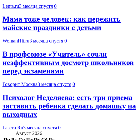
Lenta.ru
3 месяца спустя
0
Мама тоже человек: как пережить
майские праздники с детьми
WomanHit.ru
3 месяца спустя
0
В профсоюзе «Учитель» сочли
неэффективным досмотр школьников
перед экзаменами
Говорит Москва
3 месяца спустя
0
Психолог Неделяева: есть три приема
заставить ребенка сделать домашку на
выходных
Газета.Ru
3 месяца спустя
0
Август 2026
Пн
Вт
Ср
Чт
Пт
Сб
Вс