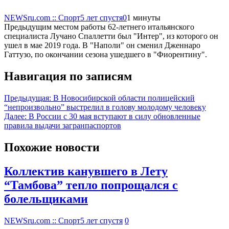
NEWSru.com :: Спорт
5 лет спустя
0
1 минуты
Предыдущим местом работы 62-летнего итальянского
специалиста Лучано Спаллетти был "Интер", из которого он
ушел в мае 2019 года. В "Наполи" он сменил Дженнаро
Гаттузо, по окончании сезона ушедшего в "Фиорентину".
Навигация по записям
Предыдущая:
В Новосибирской области полицейский
“непроизвольно” выстрелил в голову молодому человеку
Далее:
В России с 30 мая вступают в силу обновленные
правила выдачи загранпаспортов
Похожие новости
Коллектив канувшего в Лету
“Тамбова” тепло попрощался с
болельщиками
NEWSru.com :: Спорт
5 лет спустя
0