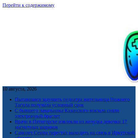
Перейти к содержимому
10 августа, 2026
Пытавшаяся задушить педиатра жительница Нижнего
Тагила получила условный срок
С бывшего начальника Казанского вокзала сняли
электронный браслет
Врачи в Пятигорске извлекли из желудка девочки 17
магнитных шариков
Самолет Cessna перестал выходить на связь в Иркутской