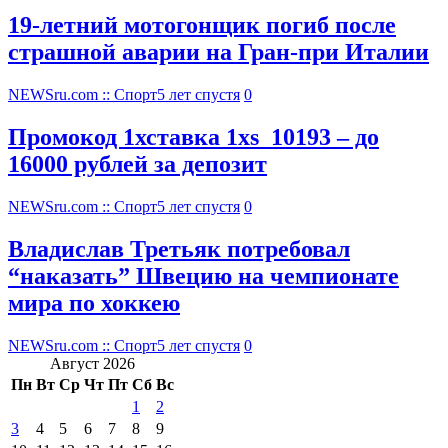
19-летний мотогонщик погиб после
страшной аварии на Гран-при Италии
NEWSru.com :: Спорт
5 лет спустя
0
Промокод 1хставка 1xs_10193 – до
16000 рублей за депозит
NEWSru.com :: Спорт
5 лет спустя
0
Владислав Третьяк потребовал
“наказать” Швецию на чемпионате
мира по хоккею
NEWSru.com :: Спорт
5 лет спустя
0
Август 2026
Пн
Вт
Ср
Чт
Пт
Сб
Вс
1
2
3
4
5
6
7
8
9