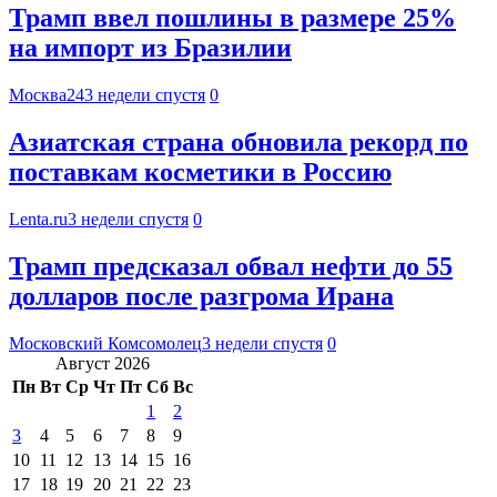
Трамп ввел пошлины в размере 25%
на импорт из Бразилии
Москва24
3 недели спустя
0
Азиатская страна обновила рекорд по
поставкам косметики в Россию
Lenta.ru
3 недели спустя
0
Трамп предсказал обвал нефти до 55
долларов после разгрома Ирана
Московский Комсомолец
3 недели спустя
0
Август 2026
Пн
Вт
Ср
Чт
Пт
Сб
Вс
1
2
3
4
5
6
7
8
9
10
11
12
13
14
15
16
17
18
19
20
21
22
23