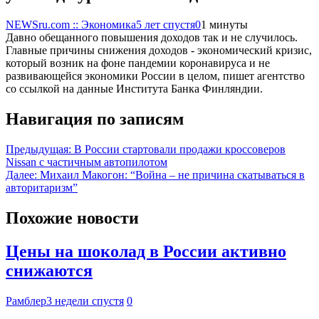
NEWSru.com :: Экономика
5 лет спустя
0
1 минуты
Давно обещанного повышения доходов так и не случилось.
Главные причины снижения доходов - экономический кризис,
который возник на фоне пандемии коронавируса и не
развивающейся экономики России в целом, пишет агентство
со ссылкой на данные Института Банка Финляндии.
Навигация по записям
Предыдущая:
В России стартовали продажи кроссоверов
Nissan с частичным автопилотом
Далее:
Михаил Макогон: “Война – не причина скатываться в
авторитаризм”
Похожие новости
Цены на шоколад в России активно
снижаются
Рамблер
3 недели спустя
0