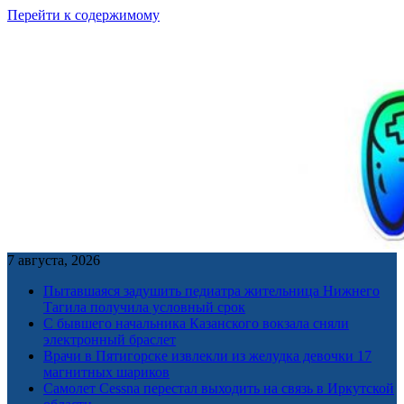
Перейти к содержимому
7 августа, 2026
Пытавшаяся задушить педиатра жительница Нижнего
Тагила получила условный срок
С бывшего начальника Казанского вокзала сняли
электронный браслет
Врачи в Пятигорске извлекли из желудка девочки 17
магнитных шариков
Самолет Cessna перестал выходить на связь в Иркутской