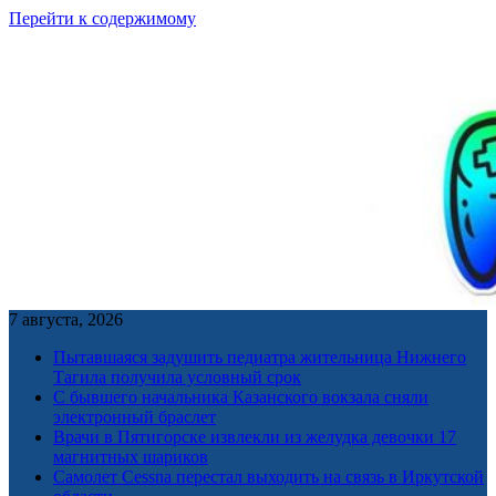
Перейти к содержимому
7 августа, 2026
Пытавшаяся задушить педиатра жительница Нижнего
Тагила получила условный срок
С бывшего начальника Казанского вокзала сняли
электронный браслет
Врачи в Пятигорске извлекли из желудка девочки 17
магнитных шариков
Самолет Cessna перестал выходить на связь в Иркутской