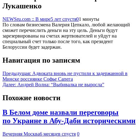
Лукашенко
NEWSru.com :: В мире
5 лет спустя
0
1 минуты
По словам бизнесмена Валерия Цепкало, любой желающий
сможет перечислить деньги на эту цель. Деньги будут
зарезервированы на счетах жертвователей и уйдут на
специальный счет только после того, как президент
Белоруссии будет задержан.
Навигация по записям
Предыдущая:
Адвоката вновь не пустили к задержанной в
Минске россиянке Софье Сапега
Далее:
Андрей Волна: “Выбивалка не выросла”
Похожие новости
В Белом доме назвали переговоры
по Украине в Абу-Даби историческими
Вечерняя Москва
6 месяцев спустя
0