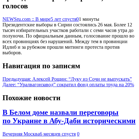
голосов
NEWSru.com :: В мире
5 лет спустя
0
1 минуты
Президентские выборы в Сирии состоялись 26 мая. Более 12
тысяч избирательных участков работали с семи часов утра до
полуночи. По официальным данным, голосование прошло во
всех провинциях без нарушений. Между тем в провинции
Идлиб и за рубежом прошли митинги протеста против
выборов.
Навигация по записям
Предыдущая:
Алексей Рощин: “Луку из Сочи не выпускать”
Далее:
“Уралвагонзавод” сократил фонд оплаты труда на 20%
Похожие новости
В Белом доме назвали переговоры
по Украине в Абу-Даби историческими
Вечерняя Москва
6 месяцев спустя
0