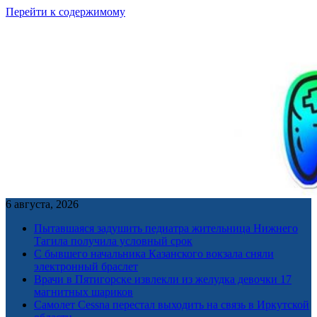
Перейти к содержимому
6 августа, 2026
Пытавшаяся задушить педиатра жительница Нижнего
Тагила получила условный срок
С бывшего начальника Казанского вокзала сняли
электронный браслет
Врачи в Пятигорске извлекли из желудка девочки 17
магнитных шариков
Самолет Cessna перестал выходить на связь в Иркутской