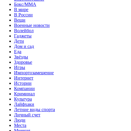
Бокс/MMA
В мире
В России
Вещи
Военные новости
Волейбол
Гаджеты
Дети
Дом и сад
Еда
Звёзды
Здоровье
Игры
Импортозамещение
Интернет
Истории
Компании
Криминал
Культура
Лайфхаки
Летние виды спорта
Личный счет
Люди
Места
Мнения