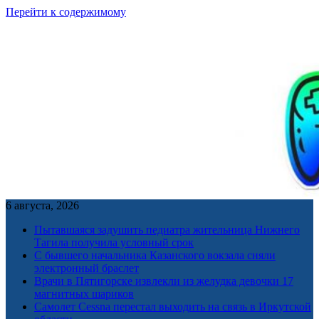
Перейти к содержимому
6 августа, 2026
Пытавшаяся задушить педиатра жительница Нижнего
Тагила получила условный срок
С бывшего начальника Казанского вокзала сняли
электронный браслет
Врачи в Пятигорске извлекли из желудка девочки 17
магнитных шариков
Самолет Cessna перестал выходить на связь в Иркутской