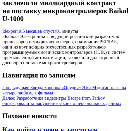
заключили миллиардный контракт
на поставку микроконтроллеров Baikal
U-1000
Idexpert.ru
5 месяцев спустя
0
1 минуты
«Байкал Электроникс», ведущий российский разработчик
процессоров и микроконтроллеров, и компания РЕГЛАБ,
один из крупнейших отечественных разработчиков
программируемых логических контроллеров (ПЛК) и систем
промышленной автоматизации, заключили долгосрочный
договор о поставке микроконтроллеров…
Навигация по записям
Предыдущая:
Звезда хоррора «Орудия» Эми Мэдиган назвала
четыре любимых фильма
Далее:
Разработчика видеоигры Escape from Tarkov
оштрафовали за нарушение закона о персональных данных
Похожие новости
Как найти ключи к запертым