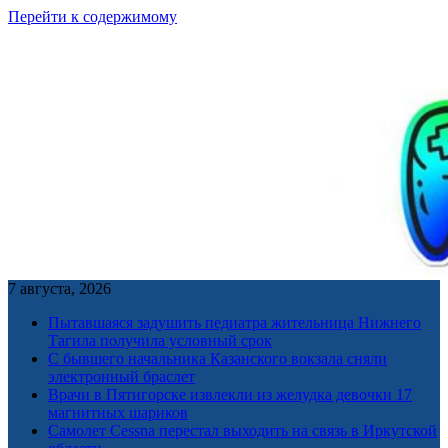
Перейти к содержимому
7 августа, 2026
Пытавшаяся задушить педиатра жительница Нижнего
Тагила получила условный срок
С бывшего начальника Казанского вокзала сняли
электронный браслет
Врачи в Пятигорске извлекли из желудка девочки 17
магнитных шариков
Самолет Cessna перестал выходить на связь в Иркутской