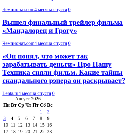
Чемпионат.com
4 месяца спустя
0
Вышел финальный трейлер фильма
«Мандалорец и Грогу»
Чемпионат.com
4 месяца спустя
0
«Он понял, что может так
зарабатывать деньги» Про Пашу
Техника сняли фильм. Какие тайны
скандального рэпера он раскрывает?
Lenta.ru
4 месяца спустя
0
Август 2026
Пн
Вт
Ср
Чт
Пт
Сб
Вс
1
2
3
4
5
6
7
8
9
10
11
12
13
14
15
16
17
18
19
20
21
22
23