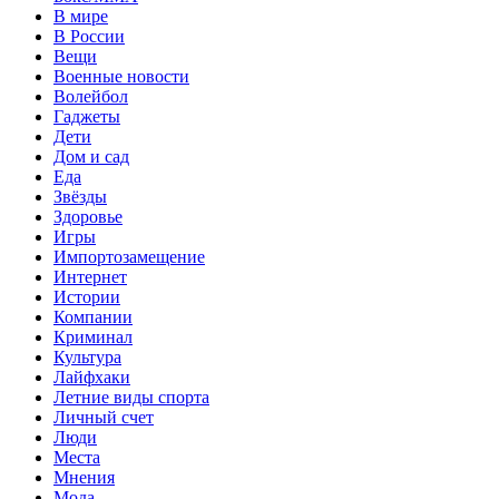
В мире
В России
Вещи
Военные новости
Волейбол
Гаджеты
Дети
Дом и сад
Еда
Звёзды
Здоровье
Игры
Импортозамещение
Интернет
Истории
Компании
Криминал
Культура
Лайфхаки
Летние виды спорта
Личный счет
Люди
Места
Мнения
Мода