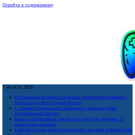
Перейти к содержимому
7 августа, 2026
Пытавшаяся задушить педиатра жительница Нижнего
Тагила получила условный срок
С бывшего начальника Казанского вокзала сняли
электронный браслет
Врачи в Пятигорске извлекли из желудка девочки 17
магнитных шариков
Самолет Cessna перестал выходить на связь в Иркутской