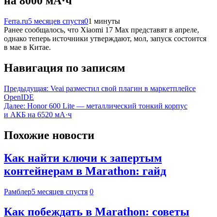
на 8000 мА·ч
Ferra.ru
5 месяцев спустя
0
1 минуты
Ранее сообщалось, что Xiaomi 17 Max представят в апреле,
однако теперь источники утверждают, мол, запуск состоится
в мае в Китае.
Навигация по записям
Предыдущая:
Veai разместил свой плагин в маркетплейсе
OpenIDE
Далее:
Honor 600 Lite — металлический тонкий корпус
и АКБ на 6520 мА·ч
Похожие новости
Как найти ключи к запертым
контейнерам в Marathon: гайд
Рамблер
5 месяцев спустя
0
Как побеждать в Marathon: советы