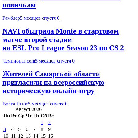
новичкам
Рамблер
5 месяцев спустя
0
NAVI обыграла Monte в стартовом
матче второй стадии
на ESL Pro League Season 23 по CS 2
Чемпионат.com
5 месяцев спустя
0
Жителей Самарской области
пригласили на всероссийскую
историческую онлайн-игру
Волга Ньюс
5 месяцев спустя
0
Август 2026
Пн
Вт
Ср
Чт
Пт
Сб
Вс
1
2
3
4
5
6
7
8
9
10
11
12
13
14
15
16