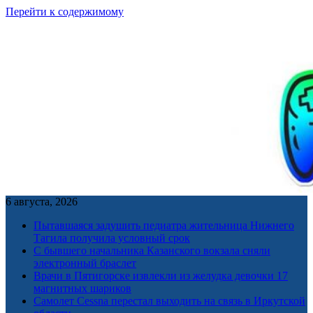
Перейти к содержимому
6 августа, 2026
Пытавшаяся задушить педиатра жительница Нижнего
Тагила получила условный срок
С бывшего начальника Казанского вокзала сняли
электронный браслет
Врачи в Пятигорске извлекли из желудка девочки 17
магнитных шариков
Самолет Cessna перестал выходить на связь в Иркутской