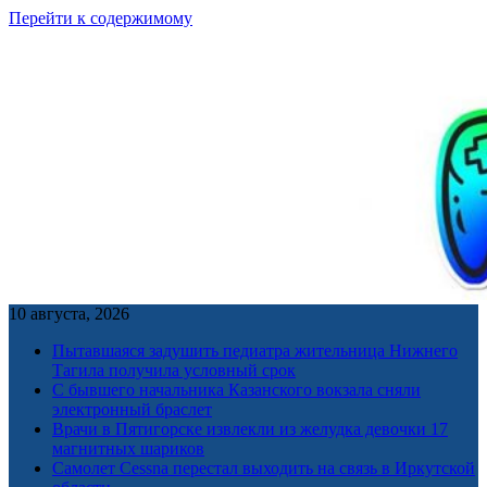
Перейти к содержимому
10 августа, 2026
Пытавшаяся задушить педиатра жительница Нижнего
Тагила получила условный срок
С бывшего начальника Казанского вокзала сняли
электронный браслет
Врачи в Пятигорске извлекли из желудка девочки 17
магнитных шариков
Самолет Cessna перестал выходить на связь в Иркутской